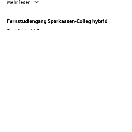
Mehr lesen
Fernstudiengang Sparkassen-Colleg hybrid
Bankfachwirt S
Zielgruppe
Mitarbeitende aus Stabs- und Backoffice- Bereichen, die
sich auf Führungs- und Spezialistenaufgaben vorbereiten
wollen. Darüber hinaus ist das Fernstudium für alle
interessant, die einen Abschluss als
Sparkassenbetriebswirt anstreben.
Vorraussetzungen
Berufsabschluss als Bank- oder Sparkassenkaufmann/-
frau oder vergleichbare Ausbildung
Inhalte und Dauer
Mehr lesen