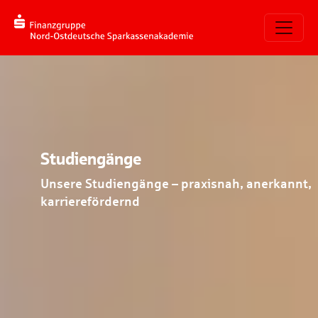
Skip to main navigation
Skip to main content
Skip to page footer
Studiengänge
Unsere Studiengänge – praxisnah, anerkannt,
karrierefördernd