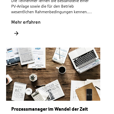
Die Teilnehmer lernen die Bestandteile einer
PV-Anlage sowie die für den Betrieb
wesentlichen Rahmenbedingungen kennen.
Dazu gehören auch die Vermarktung und die
Mehr erfahren
relevanten Faktoren für den Betrieb einer PV-
Anlage.
Prozessmanager im Wandel der Zeit