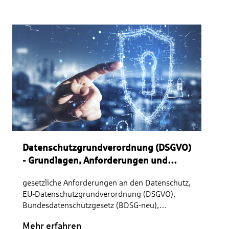
Datenschutzgrundverordnung (DSGVO)
- Grundlagen, Anforderungen und
deren Umsetzung in der Sparkasse
gesetzliche Anforderungen an den Datenschutz,
EU-Datenschutzgrundverordnung (DSGVO),
Bundesdatenschutzgesetz (BDSG-neu),
Empfehlungen für die Umsetzung des
Mehr erfahren
Datenschutzes in der Sparkasse, Zulässigkeit