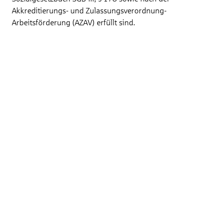
Akkreditierungs- und Zulassungsverordnung-
Arbeitsförderung (AZAV) erfüllt sind.
Kongresshotel Potsdam
Direkt am Ufer des Templiner Sees und in der reizvollen
Wald- und Seenlandschaft der Potsdamer Pirschheide
gelegen, genügt das Hotel mit seinem Portfolio von
Einzelzimmern, Apartments, Doppelzimmern und
Juniorsuiten auch den verwöhnten Ansprüchen.